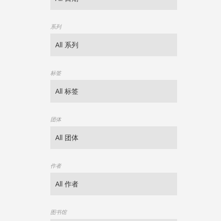
系列
标签
团体
作者
图书馆