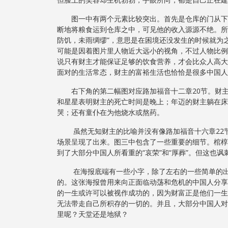
图一中有两个元素比较突出。首先是仓库的门从下至
断地将粮食运到仓库之中，可见他的收入源源不绝。所
防饥，未雨绸缪”，意思是在困境还没发生的时候就为
可能是因着图片里人物近大远小的视角，不过人物比例
说只有财主才能保证足够的饮食营养，才会比众人高大
面对的生活常态，财主的富裕生活也恰恰是很多中国人
右下角的第二幅图对应路加福音十二章20节。财主
和星星表明财主的死亡时间是晚上；年迈的财主躺在床
哭；还有童仆在为他烧水或熬药。
虽然无知财主的比喻并没有像路加福音十六章22节
场景呈现了出来。图三中包含了一些重要的细节。棺椁
到了大部分中国人所看重的“哀荣”和“厚葬”。但这
在海报底端有一些小字，除了左右的一些简单的出版
的。这张海报曾用来向正面临动荡和危机的中国人分享
的一生或许可以被视作成功的，因为财富正是他们一生
无法带走自己所积存的一切的。并且，大部分中国人对
里呢？天堂还是地狱？