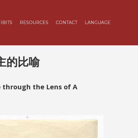
IBITS
RESOURCES
CONTACT
LANGUAGE
主的比喻
e through the Lens of A