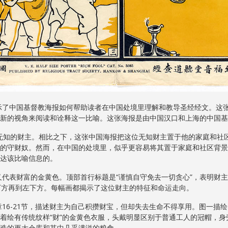
中国基督教海报如何帮助读者在中国处境里理解和教导圣经经文。这张
新的视角来阅读和诠释这一比喻。这张海报是由中国汉口和上海的中国基
的财主。相比之下，这张中国海报把这位无知财主置于他的家庭和社区
的守财奴。然而，在中国的处境里，似乎更容易将其置于家庭和社区背景
达该比喻信息的。
表财富的金黄色。顶部首行标题是“谨慎自守免去一切贪心”，表明财主
下方再到左下方。每幅画都揭示了这位财主的特征和命运走向。
-21节，描述财主为自己积攒财宝，但却失去生命不得享用。图一描绘了
着绘有传统纹样“财”的金黄色衣服，头戴明显区别于普通工人的冠帽，
造的更大仓库和其中几
乎满溢的粮食。