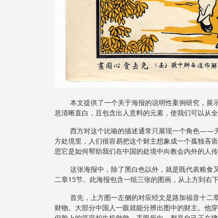
本文提供了一个关于海报的说明性案例研究，展示了
息清晰直白，且包含出人意料的元素，使我们可以从全
西方对这个比喻的描述通常只展现一个角色——无知
方处境里，人们很容易把这个财主想象成一个孤独吝啬
思它是如何帮助我们在中国的处境中向教会内外的人传
这张海报中，除了黑白色以外，就是既代表粮食又代
二章15节。此海报包含一组三张的图画，从上方到右
首先，上方图一左侧的对应经文是路加福音十二章16
财物。大部分中国人一眼就能分辨出图中的财主。他穿
但脸上的笑容却生机勃勃，手眼所向，都是自己正在建