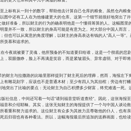
上标有从一到十的数字，帮助他去计算自己仓库的粮食。虽然仓内粮食
以图中还有工人在为他修建更大的仓库。这第一个细节就很好地突出了许多
之做好准备，所以财主的行为的确表明他是一个懂得筹算的人。这幅图里
明显并不一致，所以财主的身高可能是有意为之。对大部分中国人而言，
；但也可以从寓意的角度理解，以财主的身高表达有钱的人“高人一等”
所羡慕和追求的。
在今夜就被要了灵魂，他所预备的不知道要归给谁，这是一个彻底的悲剧
上，双眼微睁，脸上不再满是笑容，而是紧皱眉头、异常虚弱、对于即将
的财主与拉撒路的比喻里那样提到了财主死后的埋葬，然而，海报左下
上有雕花刻字，应该也不是普通木材；至少有四人为其抬棺；旁边有打幡
也讽刺地突出了比喻的要点：无论财主为自己积攒多少财富，终究难逃一死。
社信息，中间还写着一句话“请到福音堂听道查经”。因此，这张海报至
福音和介绍耶稣。其实，这张无知财主的海报提供了一个与中国人谈论救
所看重和努力追求的。这位财主有众多为其效力且尊敬他的仆人，也有亲
死后归宿也有各种看法。所以，这幅海报最后所追加的送葬画面，也给读