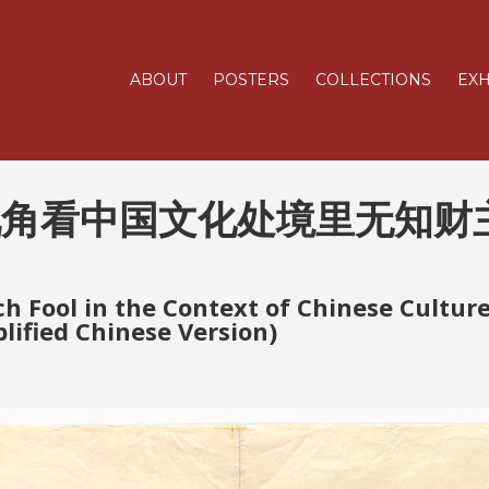
ABOUT
POSTERS
COLLECTIONS
EXH
视角看中国文化处境里无知财
ch Fool in the Context of Chinese Cultur
lified Chinese Version)