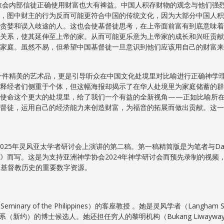
内部信徒正确使用财富也大有裨益。中国人积存财物的观念与他们强烈的
，图中财主的行为反而可能更符合中国的传统文化，因为大部分中国人积
贪婪和误入歧途的人。这也会使基督徒思考，在上帝面前富有到底意味着
关系，使其延伸至上帝的家。从而可能更乐意为上帝家的成长和兴旺贡献
家庭。虽然不易，但希望中国基督徒一旦意识到他们应该用自己的财富来
精美的艺术品，更是引导听众在中国文化处境里对比喻进行正确神学理
释经者们侧重于个体，但这幅海报却揭示了在华人处境里为家庭储蓄的群
的使命这个更大的处境里，给了我们一个有益的全新视角——正如比喻所
督徒，运用自己的经济能力来创造财富，为福音的拓展而做出贡献。这一
5年灵风亚太学者研讨会上演讲的第二稿。第一稿精简版是为笔者与Daryl Ire
写。这是为支持亚洲神学协会2024年神学研讨会而预先录制的视频，于202
个研究亚洲基督教历史的重要数字资源。
Seminary of the Philippines）的客座教授 。她是灵风学者（Lang
es）圣经研究系（新约）的博士候选人。她还担任穷人的黎明机构（Bukang Liwayway-Daw