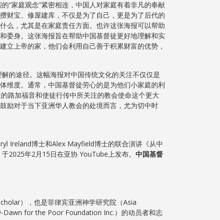
“家庭观念”紧密相连，中国人对家庭有着非凡的奉献
攒财宝、修屋建库，不仅是为了自己，更是为了后代的
什么，尤其是在家庭责任方面。也许这张海报可以帮助
和委身。这张海报旨在帮助中国基督徒更好地理解和实
建立上帝的家，他们会利用自己善于积累财富的优势，
解的途径。这幅海报对中国传统文化的关注不仅仅是
体维度。通常，中国基督徒劳心的是为他们小家庭的利
在的路加福音和使徒行传中所关注的教会使命这个更大
鼓励对于当下亚洲华人教会的处境而言，尤为切中时
land博士和Alex Mayfield博士的联合演讲《从中
5年2月15日在亚协 YouTube上发布。
中
国基督
ham Scholar），也是菲律宾亚洲神学研究院（Asia
n for the Poor Foundation Inc.）的动员者和志