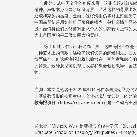
此外，从中国文化的角度来看，这张海报对鼓励教会
精神。海报本身突显了家庭背景。若从这样的背景出发
延续和家族的昌盛。然而，这张海报仍将财主刻画为了
中国基督徒反思如何扩展家庭的概念，包括亲情与经济
践：如何将他们的储蓄对象从个人的小家转向上帝的大
为上帝国度的事工做出巨大的贡献。
综上所述，作为一种诠释工具，这幅海报不仅是一件
一种艺术上的精致，还给了我们切实的解经洞见。西方
益而储存。但这幅海报却将比喻放在上帝的家和教会
的背景。这种洞见可以帮助牧者和教会领袖教导中国基
弊。
注脚：本文是笔者于2025年3月1日在泰国清迈举办的202
国基督教海报的视角看中国文化处境里无知财主的比喻》而
教海报项目
（https://ccposters.com）是一
吴米雪（Michelle Wu）是菲律滨圣经神学院（Biblical 
Graduate School of Theology-Philippin