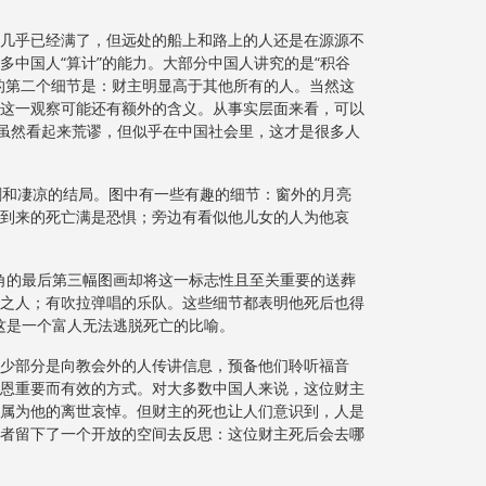
几乎已经满了，但远处的船上和路上的人还是在源源不
中国人“算计”的能力。大部分中国人讲究的是“积谷
的第二个细节是：财主明显高于其他所有的人。当然这
这一观察可能还有额外的含义。从事实层面来看，可以
。虽然看起来荒谬，但似乎在中国社会里，这才是很多人
和凄凉的结局。图中有一些有趣的细节：窗外的月亮
到来的死亡满是恐惧；旁边有看似他儿女的人为他哀
角的最后第三幅图画却将这一标志性且至关重要的送葬
之人；有吹拉弹唱的乐队。这些细节都表明他死后也得
这是一个富人无法逃脱死亡的比喻。
少部分是向教会外的人传讲信息，预备他们聆听福音
恩重要而有效的方式。对大多数中国人来说，这位财主
属为他的离世哀悼。但财主的死也让人们意识到，人是
者留下了一个开放的空间去反思：这位财主死后会去哪