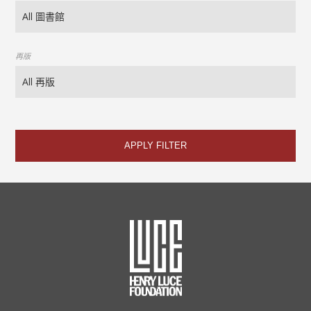
再版
APPLY FILTER