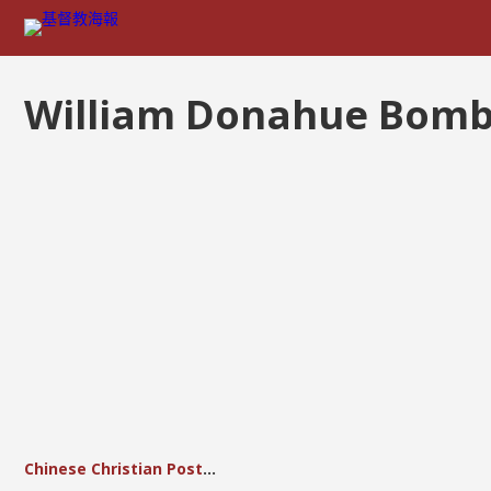
William Donahue Bom
Chinese Christian Posters- Requirements of Salvation