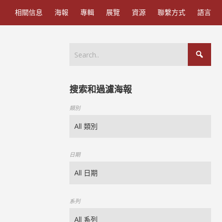
相關信息
海報
專輯
展覽
資源
聯繫方式
語言
搜索和過濾海報
類別
日期
系列