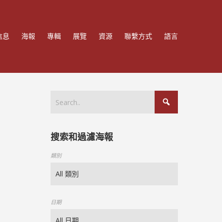
信息
海報
專輯
展覽
資源
聯繫方式
語言
搜索和過濾海報
類別
日期