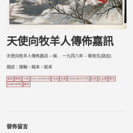
天使向牧羊人傳佈嘉訊
天使向牧羊人傳佈嘉訊 – 緝﹒ 一九四八年 – 華效先(路加)
描述：捲軸，絹本，紙本
家庭
耶穌
1948
HUA XIAOXIAN
1948
天使
ANNUNCIATION
紅色
天主教
綿羊
SHEPHERDS
樹木
發佈留言