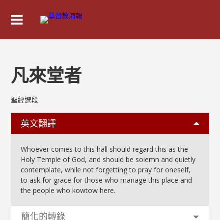
凡來堂者
聖經選段
英文翻譯
Whoever comes to this hall should regard this as the
Holy Temple of God, and should be solemn and quietly
contemplate, while not forgetting to pray for oneself,
to ask for grace for those who manage this place and
the people who kowtow here.
簡化的轉錄