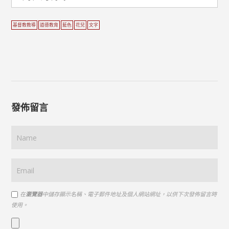
基督教教導
道德教育
藍色
花兒
文字
發佈留言
在
瀏覽器
中儲存顯示名稱、電子郵件地址及個人網站網址，以供下次發佈留言時
使用。