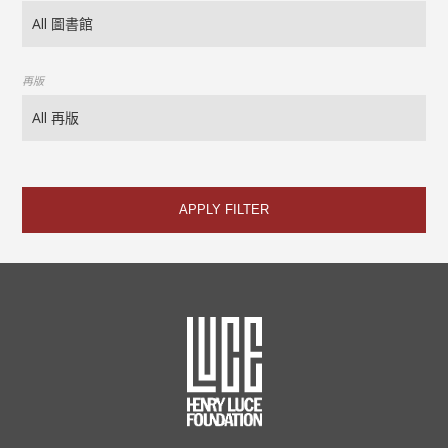
再版
APPLY FILTER