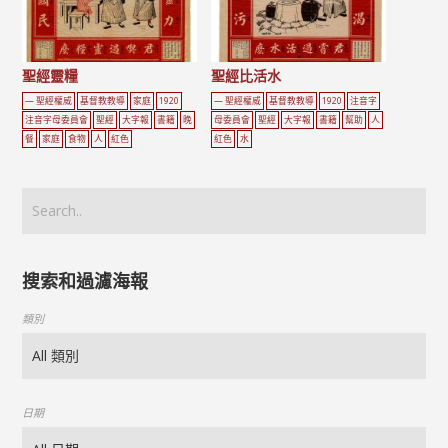
聖經靈糧
聖經比活水
— 聖經權威
基督教教導
家庭
1920
— 聖經權威
基督教教導
1920
注音字
注音字母委員會
聖經
大字報
書籍
晚
母委員會
聖經
大字報
書籍
幫助
人
餐
家庭
食物
人
紅色
紅色
水
搜索和過濾海報
類別
日期