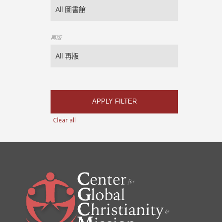
再版
APPLY FILTER
Clear all