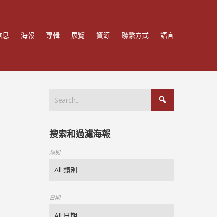
信息
海報
專輯
展覽
資源
聯繫方式
語言
搜索和過濾海報
類別
日期