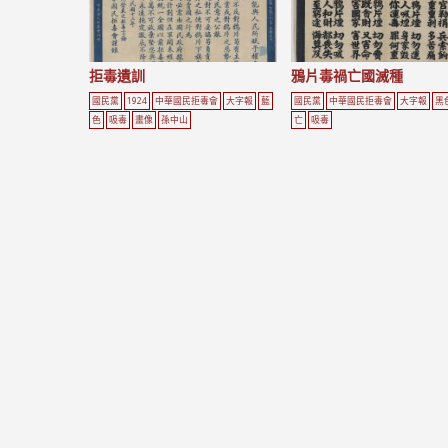
拒毒遺訓
鴉片毒禍亡國滅種
國民黨
1924
中華國民拒毒會
大字報
藍
國民黨
中華國民拒毒會
大字報
黑
色
吸毒
畫像
孫中山
亡
吸毒