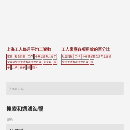
上海工人每月平均工資數
工人家庭各項用款的百分比
家庭
社會問題
工作
中華基督教女青年
社會問題
工作
中華基督教女青年全國協
全國協會民生改進設計委員會
大字報
孩
會民生改進設計委員會
錢
子
女子
男子
錢
窮人
搜索和過濾海報
類別