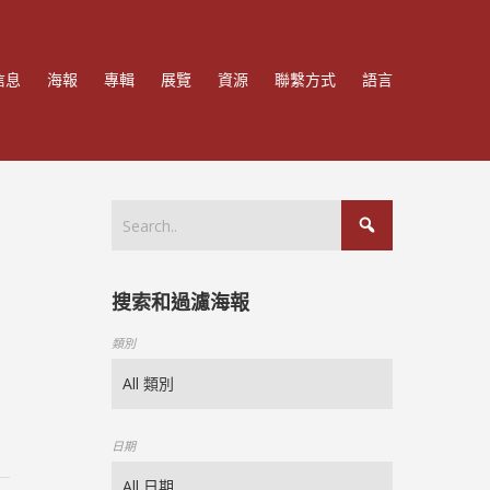
信息
海報
專輯
展覽
資源
聯繫方式
語言
搜索和過濾海報
類別
日期