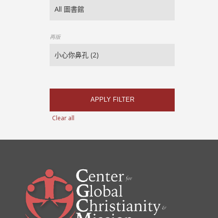
再版
APPLY FILTER
Clear all