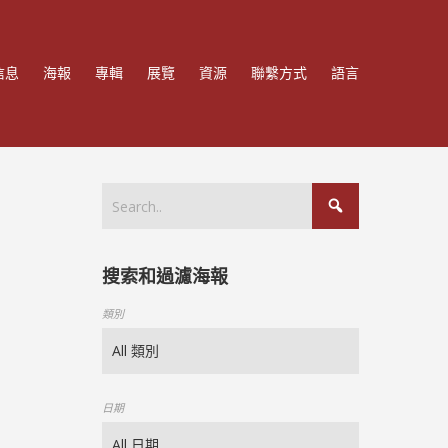
信息
海報
專輯
展覽
資源
聯繫方式
語言
搜索和過濾海報
類別
日期