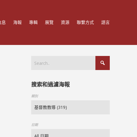
信息
海報
專輯
展覽
資源
聯繫方式
語言
搜索和過濾海報
類別
日期