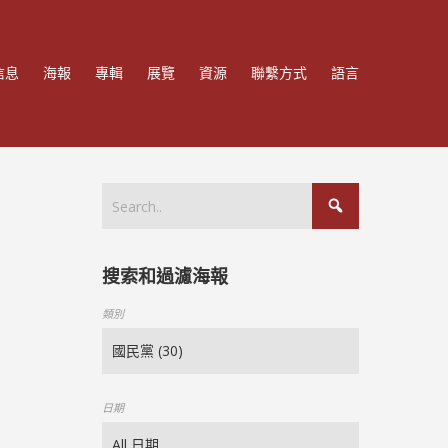
信息
海報
專輯
展覽
資源
聯繫方式
語言
搜索和過濾海報
類別
日期