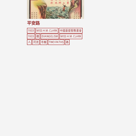
平安路
1933
MISS H.M. CLARK
中國基督聖教書會
1933
橋
EVANGELISM
MISS H.M. CLARK
人
河流
寺廟
TWO PATHS
路