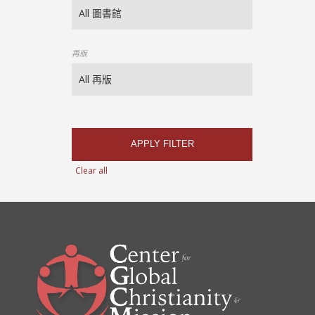
再版
APPLY FILTER
Clear all