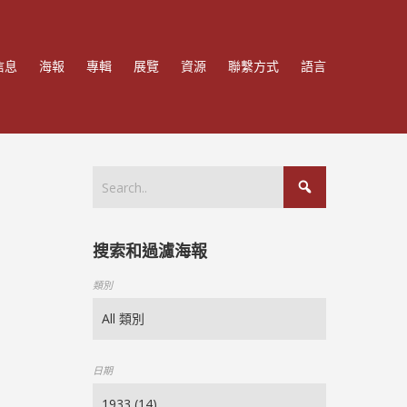
信息
海報
專輯
展覽
資源
聯繫方式
語言
搜索和過濾海報
類別
日期