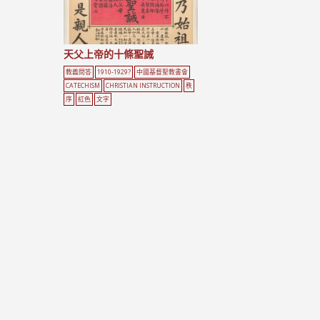
天父上帝的十條聖誡
教義問答
1910-1929?
中國基督聖教書會
CATECHISM
CHRISTIAN INSTRUCTION
秩
序
紅色
文字