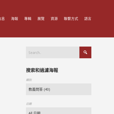
信息
海報
專輯
展覽
資源
聯繫方式
語言
搜索和過濾海報
類別
日期