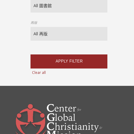
再版
APPLY FILTER
Clear all