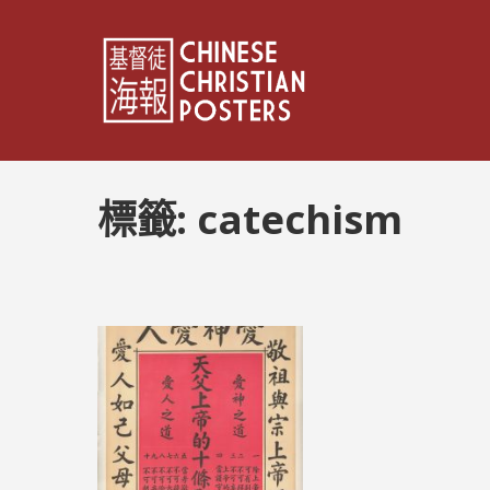
標籤:
catechism