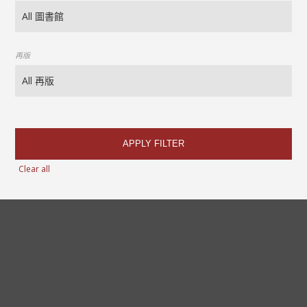
再版
APPLY FILTER
Clear all