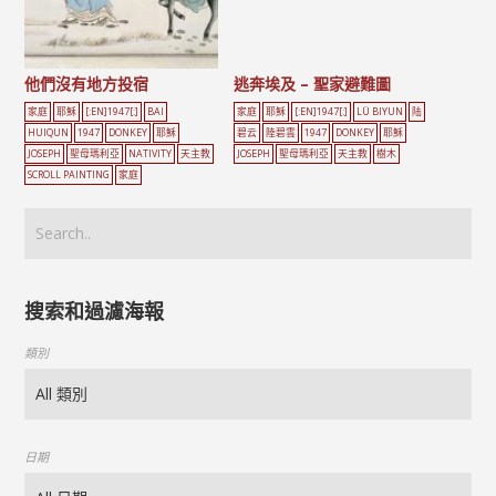
他們沒有地方投宿
逃奔埃及 – 聖家避難圖
家庭
耶穌
[:EN]1947[:]
BAI
家庭
耶穌
[:EN]1947[:]
LÜ BIYUN
陆
HUIQUN
1947
DONKEY
耶穌
碧云
陸碧雲
1947
DONKEY
耶穌
JOSEPH
聖母瑪利亞
NATIVITY
天主教
JOSEPH
聖母瑪利亞
天主教
樹木
SCROLL PAINTING
家庭
搜索和過濾海報
類別
日期