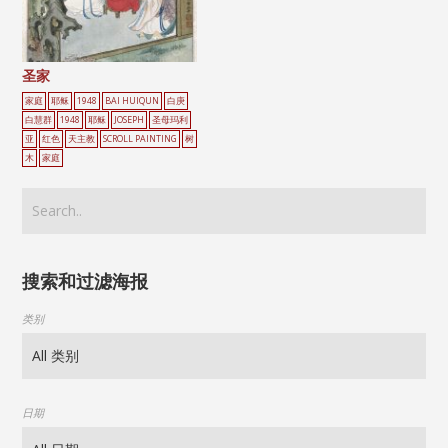
圣家
家庭
耶稣
1948
BAI HUIQUN
白庚
白慧群
1948
耶稣
JOSEPH
圣母玛利
亚
红色
天主教
SCROLL PAINTING
树
木
家庭
搜索和过滤海报
类别
日期