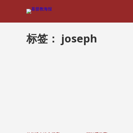
标签：
joseph