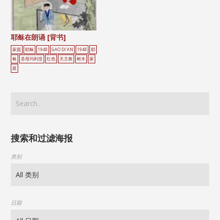
耶稣在朗诵 [背书]
家庭
耶稣
1948
GAO DI'AN
1948
耶
稣
圣母玛利亚
红色
天主教
树木
家
庭
搜索和过滤海报
类别
日期