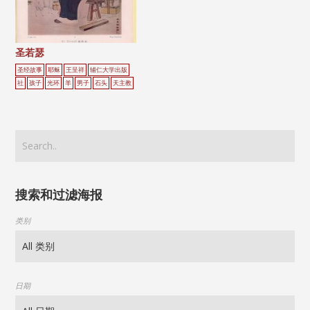
圣若瑟
圣经故事
耶稣
王呈祥
辅仁大学出版
社
孩子
光环
羊
男子
石头
天主教
搜索和过滤海报
类别
日期