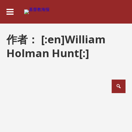
作者：
[:en]William
Holman Hunt[:]