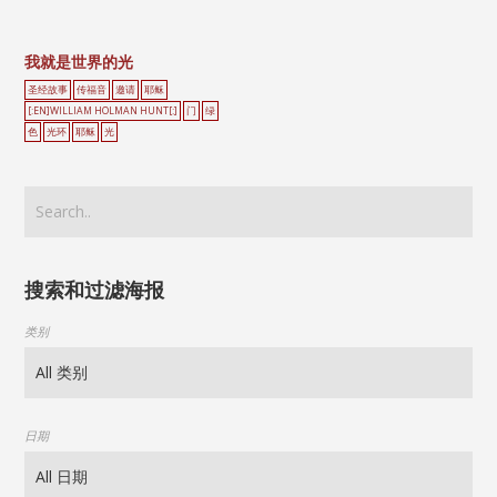
我就是世界的光
圣经故事
传福音
邀请
耶稣
[:EN]WILLIAM HOLMAN HUNT[:]
门
绿
色
光环
耶稣
光
搜索和过滤海报
类别
日期