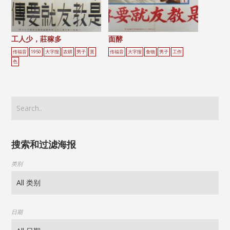
工人少，莊稼多
面酵
传福音
1950
大字报
农耕
男子
黃
传福音
大字报
食物
男子
工作
色
搜索和过滤海报
类别
日期