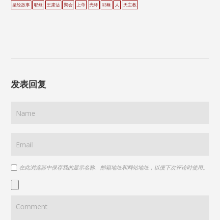
圣经故事
耶稣
王肃达
聚会
上帝
光环
耶稣
人
天主教
发表回复
在此浏览器中保存我的显示名称、邮箱地址和网站地址，以便下次评论时使用。