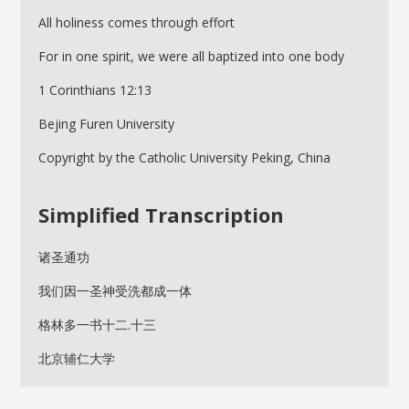
All holiness comes through effort
For in one spirit, we were all baptized into one body
1 Corinthians 12:13
Bejing Furen University
Copyright by the Catholic University Peking, China
Simplified Transcription
诸圣通功
我们因一圣神受洗都成一体
格林多一书十二.十三
北京辅仁大学