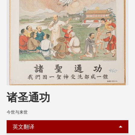
诸圣通功
今世与来世
英文翻译