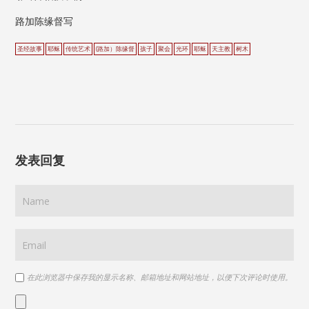
路加陈缘督写
圣经故事
耶稣
传统艺术
(路加）陈缘督
孩子
聚会
光环
耶稣
天主教
树木
发表回复
在此浏览器中保存我的显示名称、邮箱地址和网站地址，以便下次评论时使用。