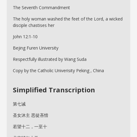
The Seventh Commandment
The holy woman washed the feet of the Lord, a wicked
disciple chastises her
John 12:1-10
Bejing Furen University
Respectfully illustrated by Wang Suda
Copy by the Catholic Univerisity Peking , China
Simplified Transcription
第七诫
圣女沐主 恶徒吝惜
若望十二，一至十