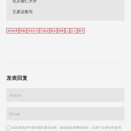
北京辅仁大学
王肃达敬写
圣经故事
耶稣
传统艺术
王肃达
聚会
耶稣
人
仆人
树木
发表回复
在此浏览器中保存我的显示名称、邮箱地址和网站地址，以便下次评论时使用。