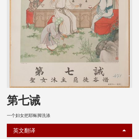
第七诫
一个妇女把耶稣脚洗涤
英文翻译