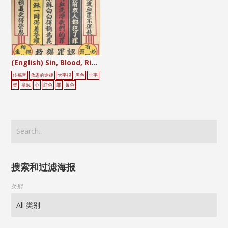
(English) Sin, Blood, Righteousness, Glory
传福音
救恩的途径
大字报
黑色
十字
架
皇冠
心
红色
罪
黃色
搜索和过滤海报
类别