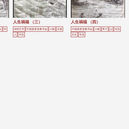
人生祸福 （三）
人生祸福 （四）
头
寺
传统艺术
中国基督圣教书会
小船
灾难
中国基督圣教书会
小船
男子
山
河流
人
河流
石头
寺庙