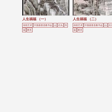
人生祸福 （一）
人生祸福 （二）
传统艺术
中国基督圣教书会
山
石头
寺
传统艺术
中国基督圣教书会
山
石
庙
树木
庙
树木