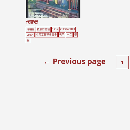
代替者
傳福音
救恩的途徑
1936
CHOW CHIH
CHEN
中國基督聖教書會
男子
士兵
黃
色
← Previous page
1