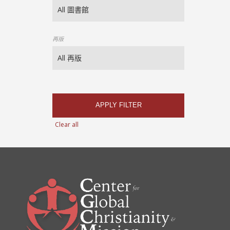
再版
APPLY FILTER
Clear all