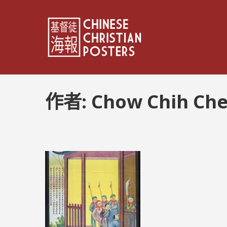
作者:
Chow Chih Ch
文
章
分
頁