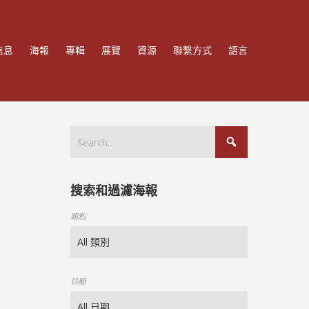
信息
海報
專輯
展覽
資源
聯繫方式
語言
搜索和過濾海報
類別
日期