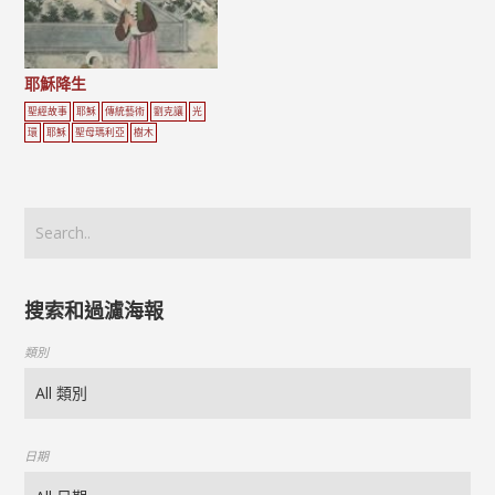
耶穌降生
聖經故事
耶穌
傳統藝術
劉克讓
光
環
耶穌
聖母瑪利亞
樹木
搜索和過濾海報
類別
日期