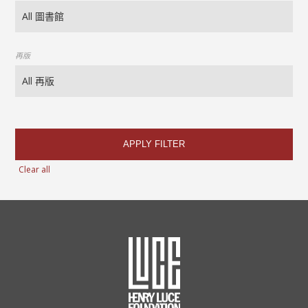
再版
APPLY FILTER
Clear all