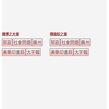
賭博之大害
嫖娼妓之害
邪惡
社會問題
廣州
邪惡
社會問題
廣州
美華印書局
大字報
美華印書局
大字報
鎖鏈
賭博
男子
門
男子
娼妓