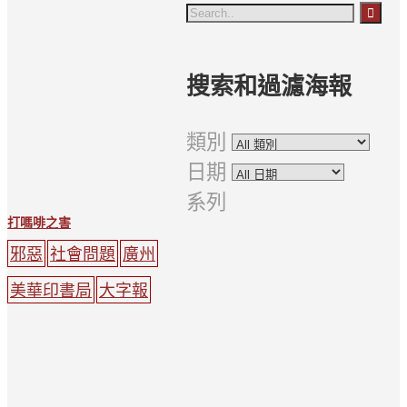
搜索和過濾海報
類別
日期
系列
打嗎啡之害
邪惡
社會問題
廣州
美華印書局
大字報
鎖鏈
吸毒
男子