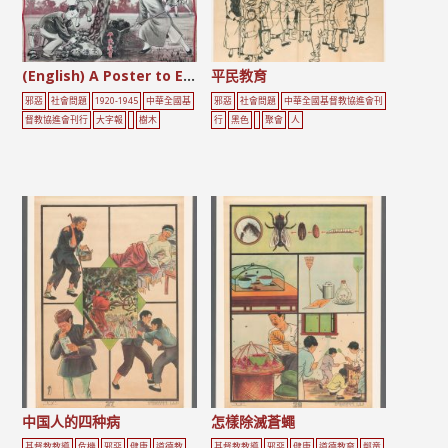
(English) A Poster to Encourage Literacy
平民教育
邪惡
社會問題
1920-1945
中華全國基
邪惡
社會問題
中華全國基督教協進會刊
督教協進會刊行
大字報
樹木
行
黑色
聚會
人
中国人的四种病
怎樣除滅蒼蠅
基督教教導
危機
邪惡
健康
道德教
基督教教導
邪惡
健康
道德教育
鄰童