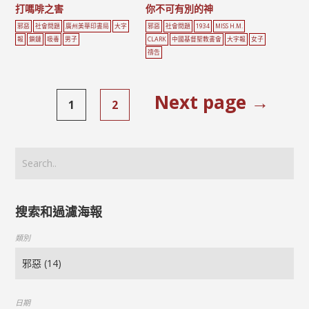
打嗎啡之害
你不可有別的神
邪惡
社會問題
廣州美華印書局
大字
邪惡
社會問題
1934
MISS H.M.
報
鎖鏈
吸毒
男子
CLARK
中國基督聖教書會
大字報
女子
禱告
Next page →
1
2
搜索和過濾海報
類別
日期