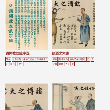
請開教友識字班
飲酒之大害
邪惡
社會問題
中華全國基督教協進會刊
邪惡
社會問題
廣州美華印書局
酒
大
行
藍色
文字
字報
鎖鏈
男子
蛇