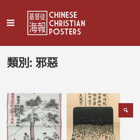
類別:
邪惡
文
章
分
頁