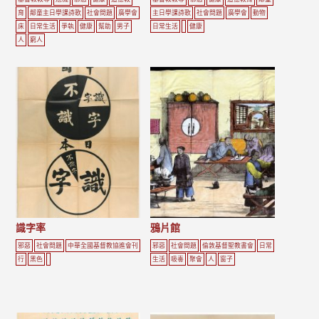
育
鄰童主日學課詩歌
社會問題
廣學會
主日學課詩歌
社會問題
廣學會
動物
床
日常生活
爭執
健康
幫助
男子
日常生活
健康
人
窮人
識字率
鴉片館
邪惡
社會問題
中華全國基督教協進會刊
邪惡
社會問題
倫敦基督聖教書會
日常
行
黑色
生活
吸毒
聚會
人
窗子