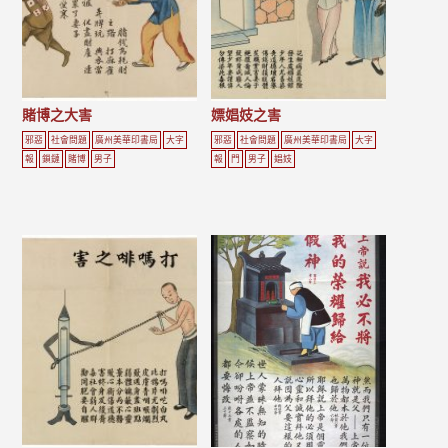
賭博之大害
嫖娼妓之害
邪惡
社會問題
廣州美華印書局
大字
邪惡
社會問題
廣州美華印書局
大字
報
鎖鏈
賭博
男子
報
門
男子
娼妓