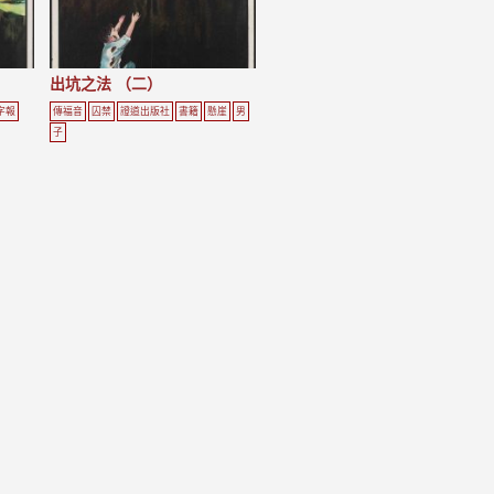
出坑之法 （二）
字報
傳福音
囚禁
證道出版社
書籍
懸崖
男
子