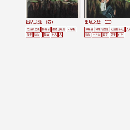
出坑之法 （四）
出坑之法 （三）
之前和之後
傳福音
證道出版社
大字報
傳福音
救恩的途徑
證道出版社
大
孩子
懸崖
聚會
老人
人
懸崖
十字架
幫助
男子
紅色