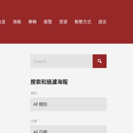
信息
海報
專輯
展覽
資源
聯繫方式
語言
搜索和過濾海報
類別
日期