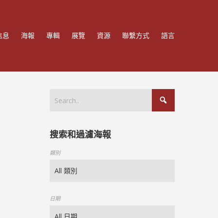
信息
海報
專輯
展覽
資源
聯繫方式
語言
搜索和過濾海報
類別
日期