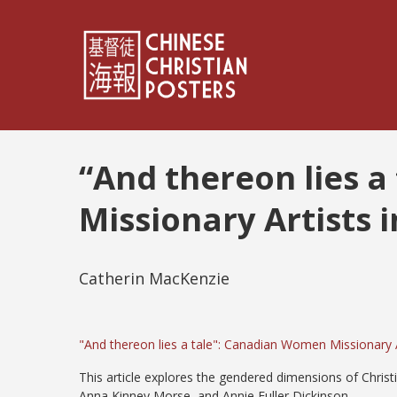
“And thereon lies 
Missionary Artists 
Catherin MacKenzie
"And thereon lies a tale": Canadian Women Missionary A
This article explores the gendered dimensions of Christ
Anna Kinney Morse, and Annie Fuller Dickinson.