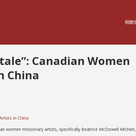
相關
a tale”: Canadian Women
in China
rtists in China
ian women missionary artists, specifically Beatrice McDowell Kitchen,