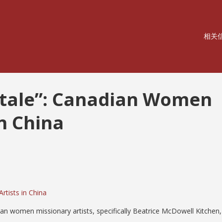
相关
a tale”: Canadian Women
in China
rtists in China
ian women missionary artists, specifically Beatrice McDowell Kitchen,