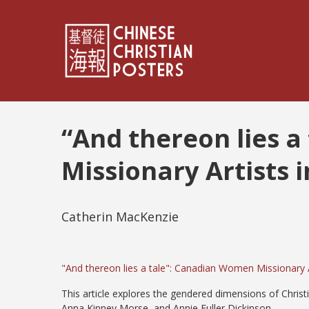
“And thereon lies 
Missionary Artists 
Catherin MacKenzie
"And thereon lies a tale": Canadian Women Missionary A
This article explores the gendered dimensions of Christ
Anna Kinney Morse, and Annie Fuller Dickinson.