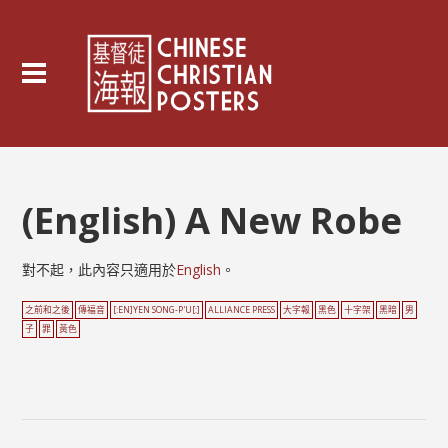
(English) A New Robe
對不起，此內容只適用於
English
。
之前和之後
傳福音
[:EN]YEN SONG-P'U[:]
ALLIANCE PRESS
大字報
黑色
十字架
黑暗
男
子
罪
黃色