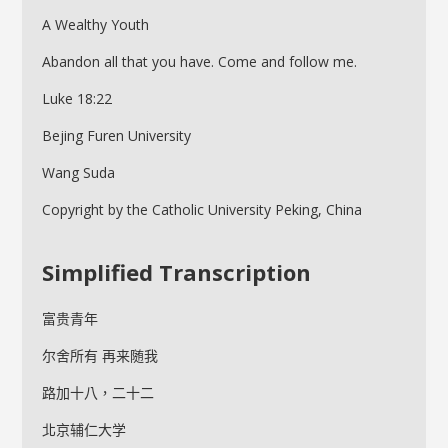
A Wealthy Youth
Abandon all that you have. Come and follow me.
Luke 18:22
Bejing Furen University
Wang Suda
Copyright by the Catholic University Peking, China
Simplified Transcription
富贵青年
尔舍所有 再来随我
路加十八，二十二
北京辅仁大学