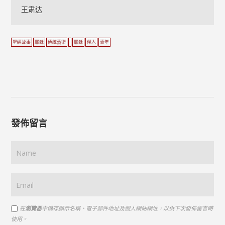
王肃达
聖經故事
耶穌
傳統藝術
耶穌
僕人
青年
發佈留言
在
瀏覽器
中儲存顯示名稱、電子郵件地址及個人網站網址，以供下次發佈留言時
使用。