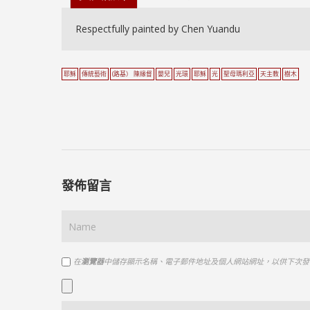
Respectfully painted by Chen Yuandu
耶穌
傳統藝術
(路基） 陳緣督
嬰兒
光環
耶穌
光
聖母瑪利亞
天主教
樹木
發佈留言
在
瀏覽器
中儲存顯示名稱、電子郵件地址及個人網站網址，以供下次發