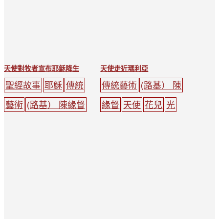
分
頁
天使對牧者宣布耶穌降生
天使走近瑪利亞
聖經故事
耶穌
傳統
傳統藝術
(路基） 陳
藝術
(路基） 陳緣督
緣督
天使
花兒
光
天使
動物
人
禱告
聖母瑪利亞
天主教
樹木