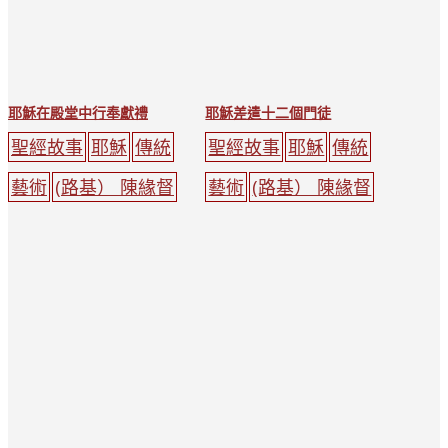
耶穌在殿堂中行奉獻禮
耶穌差遣十二個門徒
聖經故事
耶穌
傳統
聖經故事
耶穌
傳統
藝術
(路基） 陳緣督
藝術
(路基） 陳緣督
嬰兒
光環
耶穌
老
聚會
光環
耶穌
山
人
天主教
人
天主教
樹木