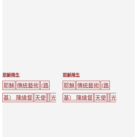
耶穌降生
耶穌降生
耶穌
傳統藝術
(路
耶穌
傳統藝術
(路
基） 陳緣督
天使
光
基） 陳緣督
天使
光
環
耶穌
光
聖母瑪利
環
耶穌
光
聖母瑪利
亞
天主教
亞
天主教