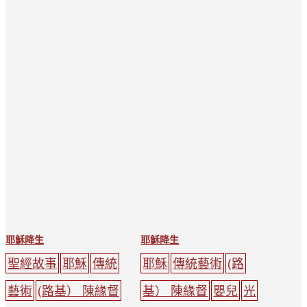
耶穌降生
耶穌降生
聖經故事
耶穌
傳統
耶穌
傳統藝術
(路
藝術
(路基） 陳緣督
基） 陳緣督
嬰兒
光