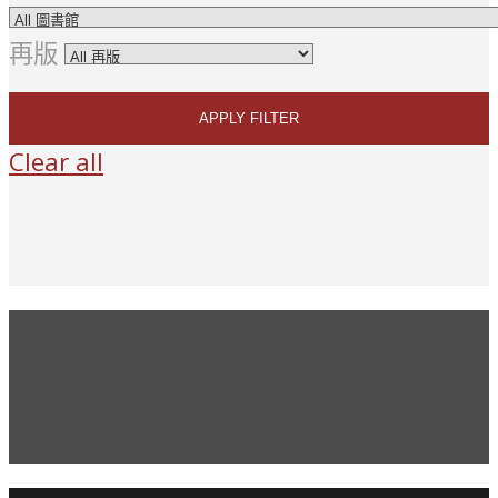
再版
APPLY FILTER
Clear all