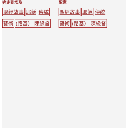
逃走到埃及
聖家
聖經故事
耶穌
傳統
聖經故事
耶穌
傳統
藝術
(路基） 陳緣督
藝術
(路基） 陳緣督
動物
耶穌
聖母瑪利
書籍
家庭
聚會
光
亞
路
天主教
樹木
環
天主教