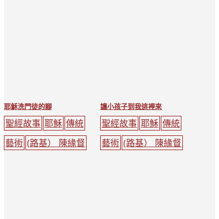
耶穌洗門徒的腳
讓小孩子到我這裡來
聖經故事
耶穌
傳統
聖經故事
耶穌
傳統
藝術
(路基） 陳緣督
藝術
(路基） 陳緣督
聚會
光環
幫助
耶
孩子
聚會
光環
耶
穌
人
天主教
穌
天主教
樹木