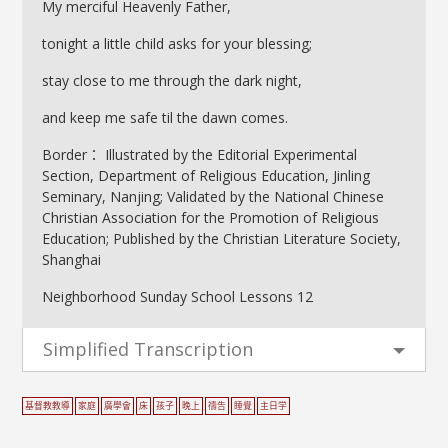
My merciful Heavenly Father,
tonight a little child asks for your blessing;
stay close to me through the dark night,
and keep me safe til the dawn comes.
Border： Illustrated by the Editorial Experimental
Section, Department of Religious Education, Jinling
Seminary, Nanjing; Validated by the National Chinese
Christian Association for the Promotion of Religious
Education; Published by the Christian Literature Society,
Shanghai
Neighborhood Sunday School Lessons 12
Simplified Transcription
基督教教導
家庭
廣學會
床
孩子
晚上
禱告
睡覺
主日学