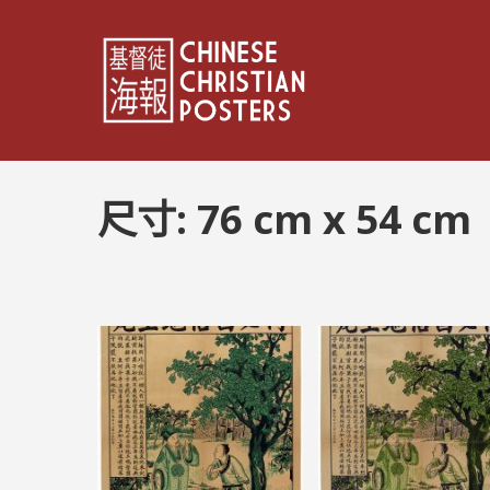
尺寸:
76 cm x 54 cm
文
章
分
頁