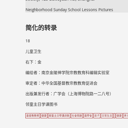
Neighborhood Sunday School Lessons Pictures
简化的转录
18
儿童卫生
右下：金
编绘者：南京金陵神学院宗教教育科编辑实验室
审定者：中华全国基督教宗教教育促进会
出版兼发行者：广学会（上海博物院路一二八号）
邻童主日学课图书
基督教教導
健康
鄰童主日學課詩歌
社會問題
廣學會
孩子
日常生活
健康
男