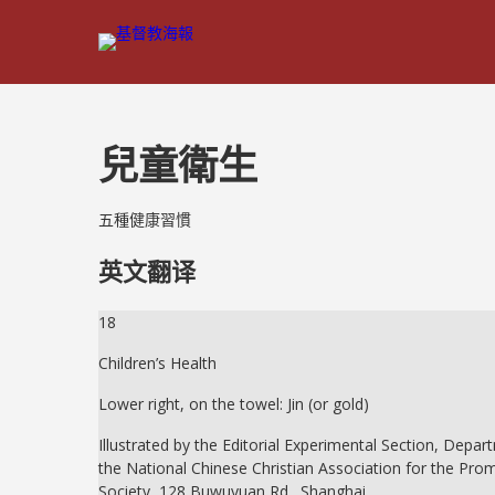
兒童衛生
五種健康習慣
英文翻译
18
Children’s Health
Lower right, on the towel: Jin (or gold)
Illustrated by the Editorial Experimental Section, Depar
the National Chinese Christian Association for the Prom
Society, 128 Buwuyuan Rd., Shanghai