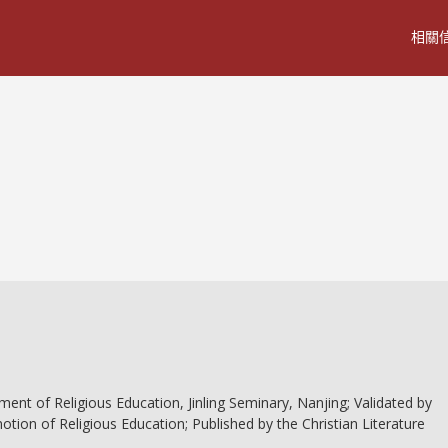
相關
tment of Religious Education, Jinling Seminary, Nanjing; Validated by
otion of Religious Education; Published by the Christian Literature