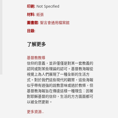
印刷:
Not Specified
材料:
紙張
圖書館:
聖言會通用檔案館
目錄:
了解更多
基督教教導
信仰的意義，並非僅僅是對某一套教義的
認同或對某些理論的認可。基督教海報從
視覺上為人們展現了一種全新的生活方
式。對於我們這些現代的觀眾，這些海報
似乎帶有過強的說教意味或過於教條，但
基督教海報旨在傳達這樣一種理念：因著
對耶穌基督的信仰，生活的方方面面都可
以被全然更新。
更多資源...