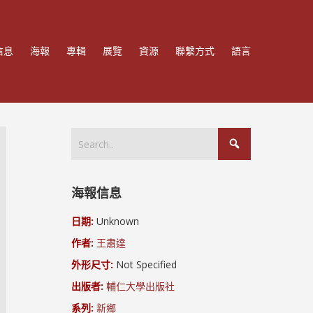
信息
海報
專輯
展覽
資源
聯繫方式
語言
海報信息
日期:
Unknown
作者:
王肅達
外形尺寸:
Not Specified
出版者:
輔仁大學出版社
系列:
新鄉