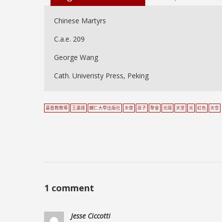
Chinese Martyrs
C.a.e. 209
George Wang
Cath. Univeristy Press, Peking
基督教教導
王肅達
輔仁大學出版社
天使
孩子
聚會
光環
天堂
光
紅色
天空
1 comment
Jesse Ciccotti