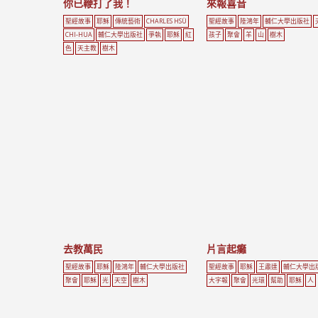
你已鞭打了我！
來報喜音
聖經故事
耶穌
傳統藝術
CHARLES HSÜ
聖經故事
陸鴻年
輔仁大學出版社
CHI-HUA
輔仁大學出版社
爭執
耶穌
紅
孩子
聚會
羊
山
樹木
色
天主教
樹木
去教萬民
片言起癱
聖經故事
耶穌
陸鴻年
輔仁大學出版社
聖經故事
耶穌
王肅達
輔仁大學出
聚會
耶穌
光
天空
樹木
大字報
聚會
光環
幫助
耶穌
人