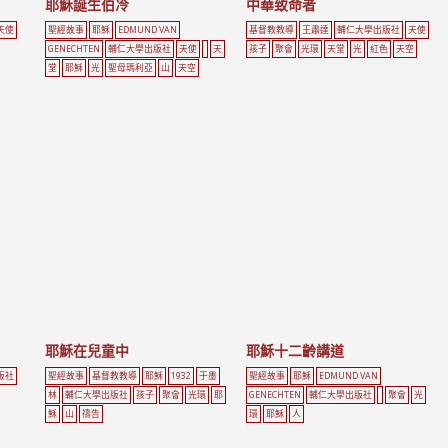
耶穌誕生伯冷
中華致命者
天使
聖經故事
耶穌
EDMUND VAN
基督教教導
王肅達
輔仁大學出版社
天使
GENECHTEN
輔仁大學出版社
天使
天
孩子
聚會
光環
天堂
光
紅色
天空
堂
耶穌
光
聖母瑪利亞
山
天空
耶穌在兒童中
耶穌十二齡講道
版社
聖經故事
基督教教導
耶穌
1932
于墨
聖經故事
耶穌
EDMUND VAN
林
輔仁大學出版社
孩子
聚會
光環
耶
GENECHTEN
輔仁大學出版社
聚會
光
穌
山
禱告
環
耶穌
人