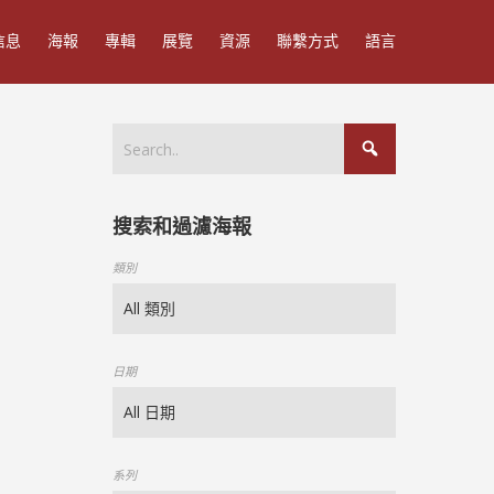
信息
海報
專輯
展覽
資源
聯繫方式
語言
搜索和過濾海報
類別
日期
系列