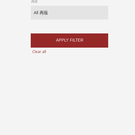
再版
APPLY FILTER
Clear all