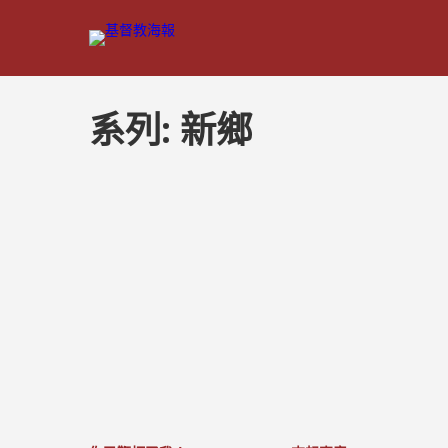
系列:
新鄉
文
章
分
頁