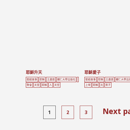
耶穌升天
耶穌愛子
聖經故事
耶穌
王肅達
輔仁大學出版社
聖經故事
耶穌
王肅達
輔仁大學出
聚會
天堂
耶穌
人
天空
上帝
耶穌
光
男子
Next p
1
2
3