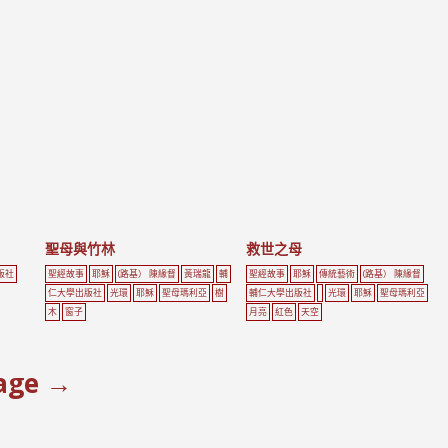
聖母與竹林
救世之母
版社
聖經故事
耶穌
(路基） 陳緣督
黃瑞龍
輔
聖經故事
耶穌
傳統藝術
(路基） 陳緣督
仁大學出版社
光環
耶穌
聖母瑪利亞
樹
輔仁大學出版社
光環
耶穌
聖母瑪利亞
木
窗子
月亮
紅色
天空
age →