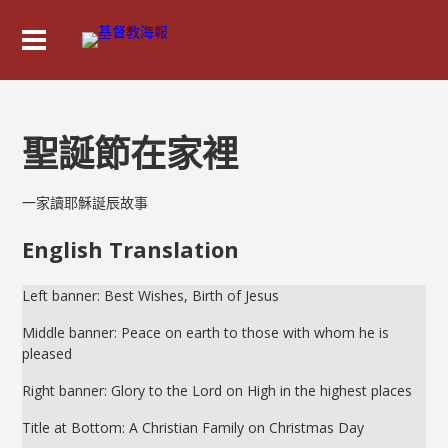
聖誕節在家裡
一家讀耶穌誕辰故事
English Translation
Left banner: Best Wishes, Birth of Jesus
Middle banner: Peace on earth to those with whom he is
pleased
Right banner: Glory to the Lord on High in the highest places
Title at Bottom: A Christian Family on Christmas Day