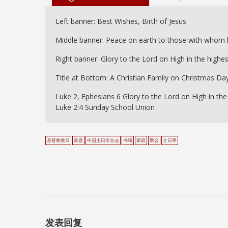
Left banner: Best Wishes, Birth of Jesus
Middle banner: Peace on earth to those with whom 
Right banner: Glory to the Lord on High in the highe
Title at Bottom: A Christian Family on Christmas Da
Luke 2, Ephesians 6 Glory to the Lord on High in th
Luke 2:4 Sunday School Union
基督教教导
家庭
中国主日学合会
书籍
家庭
聚会
主日學
发表回复