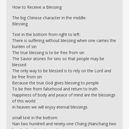
How to Receive a Blessing
The big Chinese character in the middle:
Blessing
Text in the bottom from right to left:
There is suffering without blessing when one carries the
burden of sin
The true blessing is to be free from sin
The Savior atones for sins so that people may be
blessed
The only way to be blessed is to rely on the Lord and
be free from sin
Because the true God gives blessing to people
To be free from falsehood and return to truth
Happiness of body and peace of mind are the blessings
of this world
In heaven we will enjoy eternal blessings
small text in the bottom:
Nan two hundred and ninety-one Chang (Nanchang two