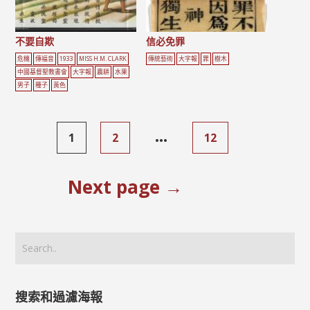
不要自欺
信必免罪
危機
傳福音
1933
MISS H.M. CLARK
傳統藝術
大字報
罪
樹木
中國基督聖教書會
大字報
農耕
水果
男子
種子
黃色
...
1
2
12
Next page →
搜索和過濾海報