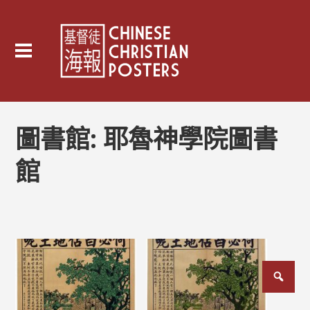
圖書館:
耶魯神學院圖書
館
文
章
分