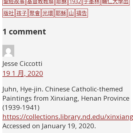
聖經故事
基督教教導
耶穌
1932
于墨林
輔仁大學出
版社
孩子
聚會
光環
耶穌
山
禱告
1 comment
Jesse Ciccotti
19 1 月, 2020
Juhn, Hye-jin. Chinese Catholic-themed
Paintings from Xinxiang, Henan Province
(1939-1941)
https://collections.library.nd.edu/xinxian
Accessed on January 19, 2020.